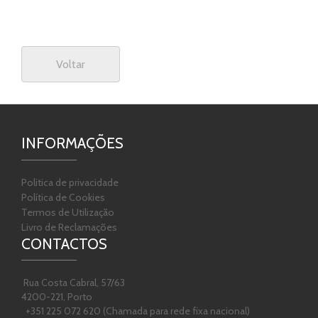
Voltar
INFORMAÇÕES
Politica de privacidade
Política de Cookies
Termos de Utilização
Livro de Reclamações
CONTACTOS
Rua Costa Cabral, 57/63
4200-221, Porto
+351 225 072 620 (Chamada para rede fixa nacional)