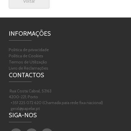
Voltar
INFORMAÇÕES
Politica de privacidade
Política de Cookies
Termos de Utilização
Livro de Reclamações
CONTACTOS
Rua Costa Cabral, 57/63
4200-221, Porto
+351 225 072 620 (Chamada para rede fixa nacional)
geral@papelar.pt
SIGA-NOS