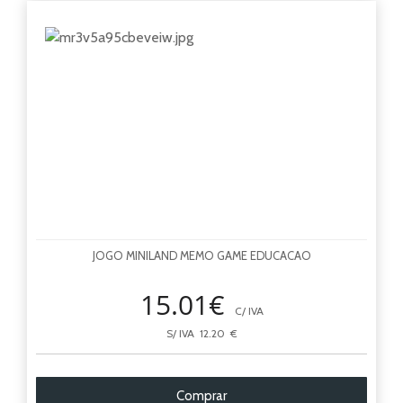
T
Top
JOGO MINILAND MEMO GAME EDUCACAO
15.01€
C/ IVA
S/ IVA 12.20 €
Comprar