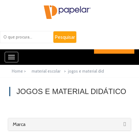
Toggle
navigation
Home >
material escolar
>
jogos e material did
JOGOS E MATERIAL DIDÁTICO
Marca