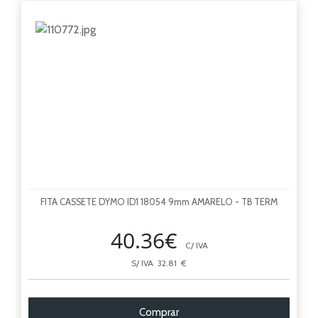
T
Top
FITA CASSETE DYMO ID1 18054 9mm AMARELO - TB TERM
40.36€
C/ IVA
S/ IVA 32.81 €
Comprar