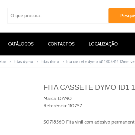
CATÁLOGOS
CONTACTOS
LOCALIZAÇÃO
etar
>
fitas dymo
>
fitas rhino
>
fita cassete dymo id1 1805414 12mm ver
FITA CASSETE DYMO ID1 1
Marca:
DYMO
Referência:
110757
S0718560 Fita vinil com adesivo permanen