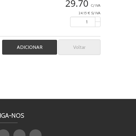
29.70
C/ IVA
24.15 € S/ IVA
Voltar
IGA-NOS