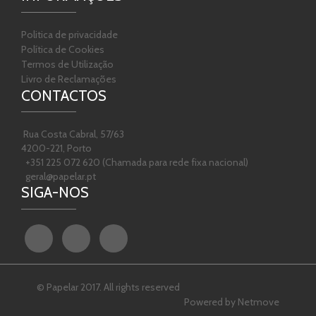
Politica de privacidade
Política de Cookies
Termos de Utilização
Livro de Reclamações
CONTACTOS
Rua Costa Cabral, 57/63
4200-221, Porto
+351 225 072 620 (Chamada para rede fixa nacional)
T
geral@papelar.pt
Top
SIGA-NOS
© Papelar 2017. All rights reserved
Powered by
Netmove