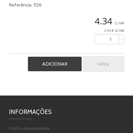
Referência:
1126
4.34
C/ IVA
3.53 € S/ IVA
Voltar
INFORMAÇÕES
Politica de privacidade