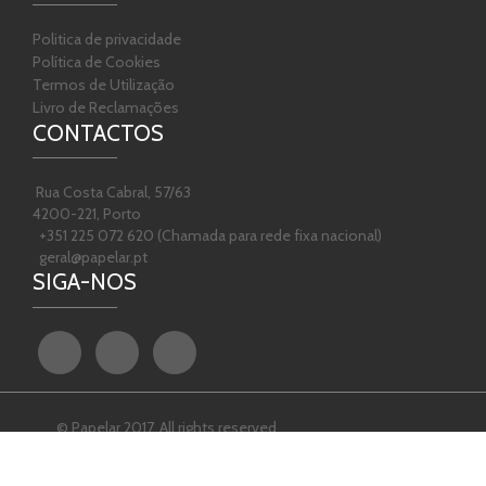
Politica de privacidade
Política de Cookies
Termos de Utilização
Livro de Reclamações
CONTACTOS
Rua Costa Cabral, 57/63
4200-221, Porto
+351 225 072 620 (Chamada para rede fixa nacional)
geral@papelar.pt
SIGA-NOS
© Papelar 2017. All rights reserved
Powered by
Netmove