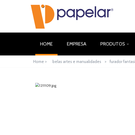
(CURRENT)
HOME
EMPRESA
PRODUTOS
Home >
belas artes e manualidades
>
furador fantas