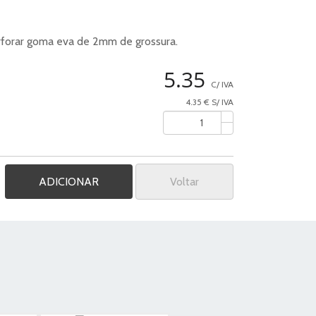
rforar goma eva de 2mm de grossura.
5.35
C/ IVA
4.35 € S/ IVA
Voltar