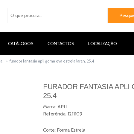
CATÁLOGOS
CONTACTOS
LOCALIZAÇÃO
ia
>
furador fantasia apli goma eva estrela laran. 25.4
FURADOR FANTASIA APLI 
25.4
Marca:
APLI
Referência:
1211109
Corte: Forma Estrela