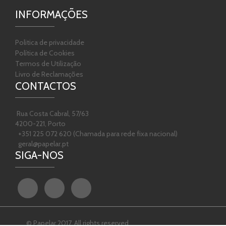
INFORMAÇÕES
Politica de privacidade
Política de Cookies
Termos de Utilização
Livro de Reclamações
CONTACTOS
Rua Costa Cabral, 57/63
4200-221, Porto
+351 225 072 620 (Chamada para rede fixa nacional)
geral@papelar.pt
SIGA-NOS
© Papelar 2017. All rights reserved