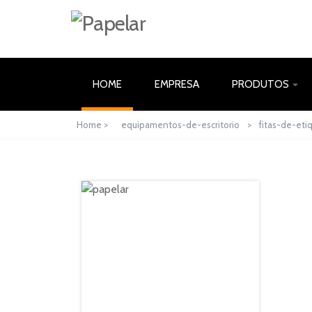
(CURRENT)
HOME
EMPRESA
PRODUTOS
Home >
equipamentos-de-escritorio
>
fitas-de-eti