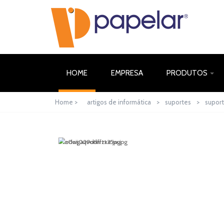
(CURRENT)
HOME
EMPRESA
PRODUTOS
Home >
artigos de informática
>
suportes
>
supor