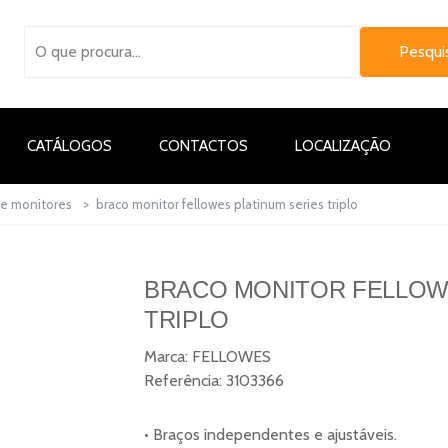
CATÁLOGOS
CONTACTOS
LOCALIZAÇÃO
te monitores
>
braco monitor fellowes platinum series triplo
BRACO MONITOR FELLOW
TRIPLO
Marca:
FELLOWES
Referência:
3103366
• Braços independentes e ajustáveis.