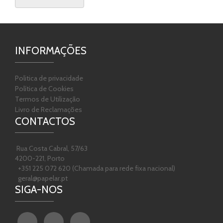
INFORMAÇÕES
Politica de privacidade
Política de Cookies
Termos de Utilização
Livro de Reclamações
CONTACTOS
Rua Costa Cabral, 57/63
4200-221, Porto
+351 225 072 620 (Chamada para rede fixa nacional)
geral@papelar.pt
SIGA-NOS