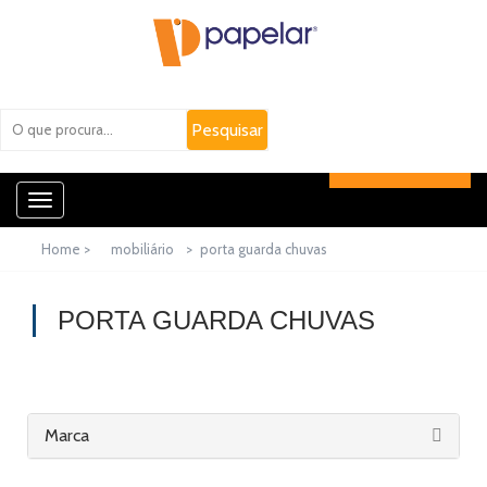
Toggle
navigation
Home >
mobiliário
>
porta guarda chuvas
PORTA GUARDA CHUVAS
Marca