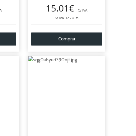
15.01€
A
C/ IVA
S/ IVA 12.20 €
Comprar