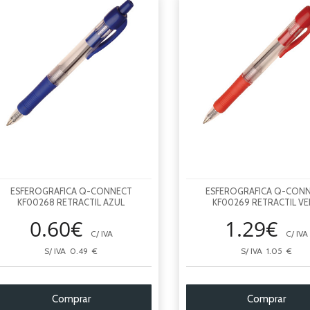
ESFEROGRAFICA Q-CONNECT
ESFEROGRAFICA Q-CON
KF00268 RETRACTIL AZUL
KF00269 RETRACTIL V
0.60€
1.29€
C/ IVA
C/ IVA
S/ IVA 0.49 €
S/ IVA 1.05 €
Comprar
Comprar