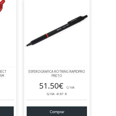
NECT
ESFEROGRAFICA ROTRING RAPIDPRO
ERM
PRETO
51.50€
C/ IVA
S/ IVA 41.87 €
Comprar