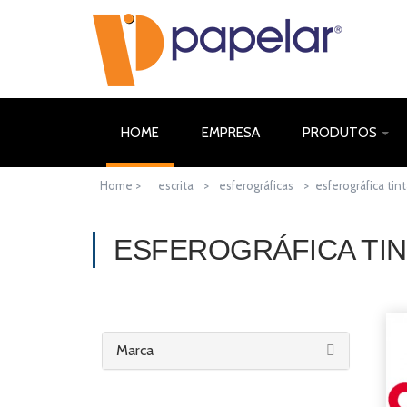
(CURRENT)
HOME
EMPRESA
PRODUTOS
Home >
escrita
>
esferográficas
>
esferográfica tin
ESFEROGRÁFICA TIN
Marca