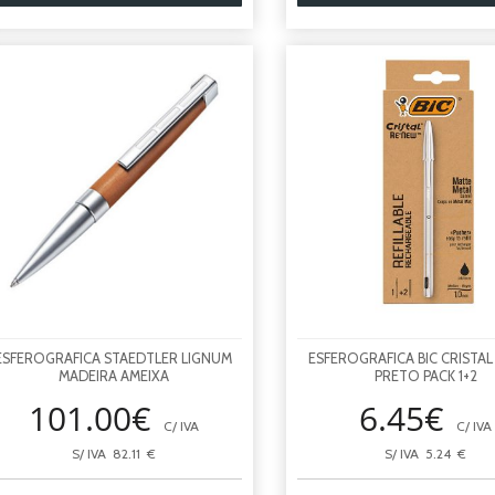
ESFEROGRAFICA STAEDTLER LIGNUM
ESFEROGRAFICA BIC CRISTA
MADEIRA AMEIXA
PRETO PACK 1+2
101.00€
6.45€
C/ IVA
C/ IVA
S/ IVA 82.11 €
S/ IVA 5.24 €