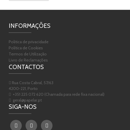
INFORMAÇÕES
Politica de privacidade
Política de Cookies
Termos de Utilização
Livro de Reclamações
CONTACTOS
Rua Costa Cabral, 57/63
4200-221, Porto
+351 225 072 620 (Chamada para rede fixa nacional)
geral@papelar.pt
SIGA-NOS