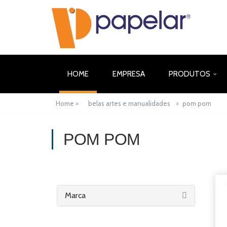
(CURRENT)
HOME
EMPRESA
PRODUTOS
Home >
belas artes e manualidades
>
pom pom
POM POM
Marca