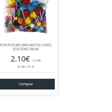
POM POM APLI BRILHANTES CORES
SORTIDAS (78UN)
2.10€
C/ IVA
S/ IVA 1.71 €
Comprar