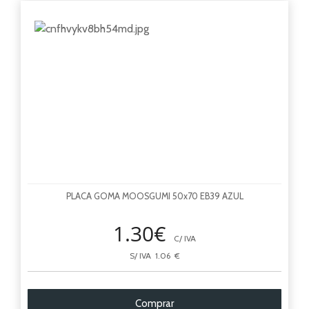
T
Top
PLACA GOMA MOOSGUMI 50x70 EB39 AZUL
1.30€
C/ IVA
S/ IVA 1.06 €
Comprar