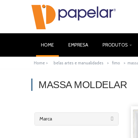
(CURRENT)
HOME
EMPRESA
PRODUTOS
Home >
belas artes e manualidades
>
fimo
>
massa
MASSA MOLDELAR
Marca