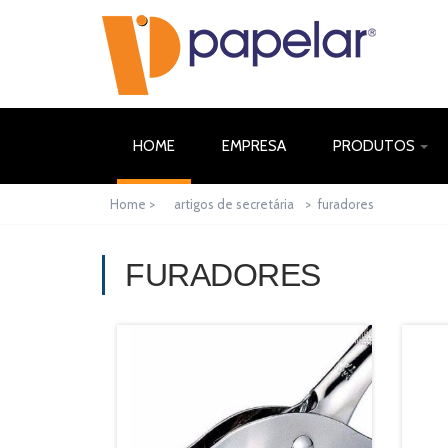
(CURRENT)
HOME
EMPRESA
PRODUTOS
Home >
artigos de secretária
>
furadores
FURADORES