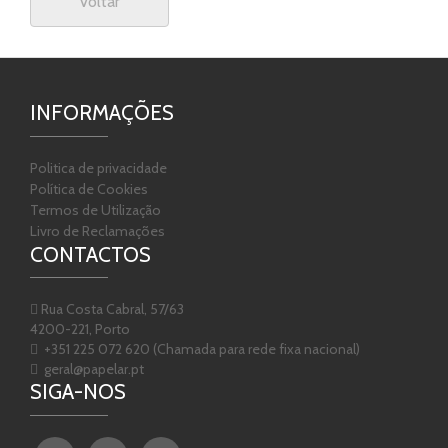
Voltar
INFORMAÇÕES
Politica de privacidade
Política de Cookies
Termos de Utilização
Livro de Reclamações
CONTACTOS
Rua Costa Cabral, 57/63
4200-221, Porto
+351 225 072 620 (Chamada para rede fixa nacional)
geral@papelar.pt
SIGA-NOS