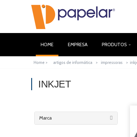
(CURRENT)
HOME
EMPRESA
PRODUTOS
Home >
artigos de informática
>
impressoras
>
inkj
INKJET
Marca