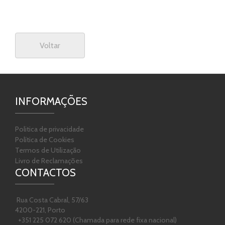
Voltar
INFORMAÇÕES
Politica de privacidade
Política de Cookies
Termos de Utilização
Livro de Reclamações
CONTACTOS
Rua Costa Cabral, 57/63
4200-221, Porto
+351 225 072 620 (Chamada para rede fixa nacional)