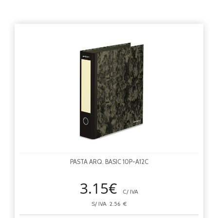
PASTA ARQ. BASIC 10P-A12C
3.15€
C/ IVA
S/ IVA 2.56 €