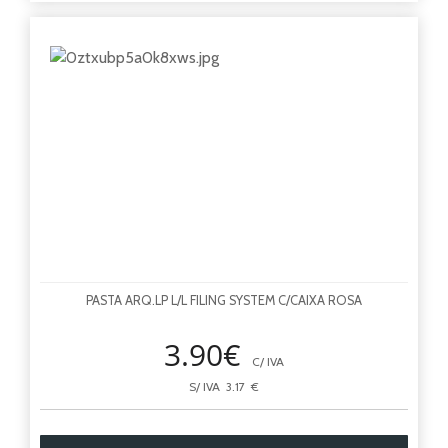
PASTA ARQ.LP L/L FILING SYSTEM C/CAIXA ROSA
3.90€
C/ IVA
S/ IVA 3.17 €