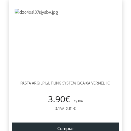
T
Top
PASTA ARQ.LP L/L FILING SYSTEM C/CAIXA VERMELHO
3.90€
C/ IVA
S/ IVA 3.17 €
Comprar