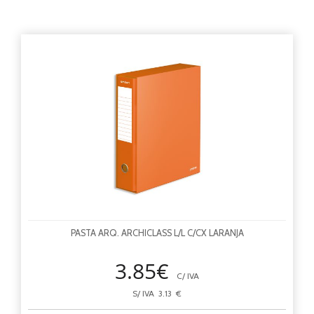
PASTA ARQ. ARCHICLASS L/L C/CX LARANJA
3.85€
C/ IVA
S/ IVA 3.13 €