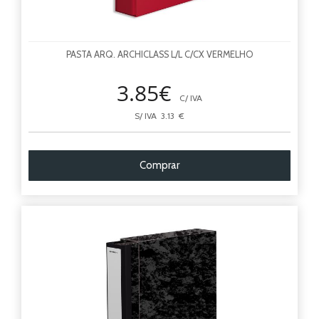
PASTA ARQ. ARCHICLASS L/L C/CX VERMELHO
3.85€
C/ IVA
S/ IVA 3.13 €
Comprar