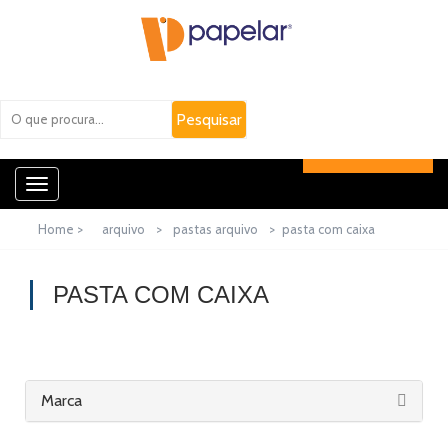
Toggle
navigation
Home >
arquivo
>
pastas arquivo
>
pasta com caixa
PASTA COM CAIXA
Marca