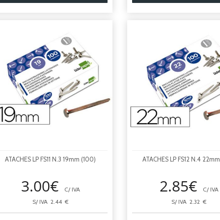
ATACHES LP FS11 N.3 19mm (100)
ATACHES LP FS12 N.4 22mm
3.00€
2.85€
C/ IVA
C/ IVA
S/ IVA 2.44 €
S/ IVA 2.32 €