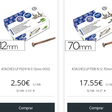
ATACHES LP FS09 N.0 12mm (100)
ATACHES LP FS18 N.12 70mm
2.50€
17.55€
C/ IVA
C/ IV
S/ IVA 2.03 €
S/ IVA 14.27 €
Comprar
Comprar