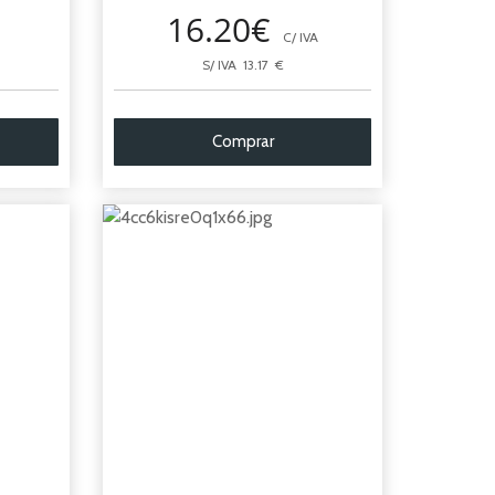
16.20€
C/ IVA
S/ IVA 13.17 €
Comprar