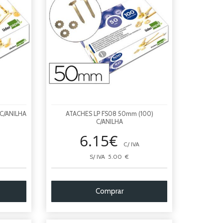
 C/ANILHA
ATACHES LP FS08 50mm (100)
C/ANILHA
6.15€
C/ IVA
S/ IVA 5.00 €
Comprar