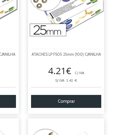
C/ANILHA
ATACHES LP FS05 25mm (100) C/ANILHA
4.21€
C/ IVA
S/ IVA 3.42 €
Comprar