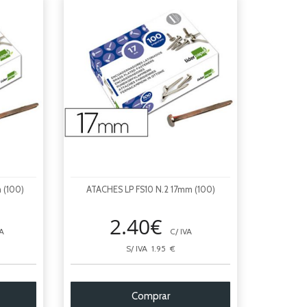
 (100)
ATACHES LP FS10 N.2 17mm (100)
2.40€
A
C/ IVA
S/ IVA 1.95 €
Comprar