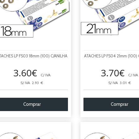
TACHES LP FS03 18mm (100) C/ANILHA
ATACHES LP FS04 21mm (100) 
3.60€
3.70€
C/ IVA
C/ IVA
S/ IVA 2.93 €
S/ IVA 3.01 €
Comprar
Comprar