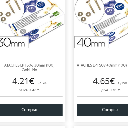
ATACHES LP FS06 30mm (100)
ATACHES LP FS07 40mm (100)
C/ANILHA
4.21€
4.65€
C/ IVA
C/ IVA
S/ IVA 3.42 €
S/ IVA 3.78 €
Comprar
Comprar