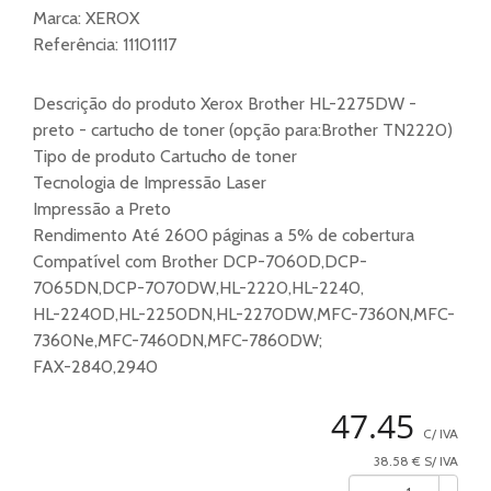
Marca:
XEROX
Referência:
11101117
Descrição do produto Xerox Brother HL-2275DW -
preto - cartucho de toner (opção para:Brother TN2220)
Tipo de produto Cartucho de toner
Tecnologia de Impressão Laser
Impressão a Preto
Rendimento Até 2600 páginas a 5% de cobertura
Compatível com Brother DCP-7060D,DCP-
7065DN,DCP-7070DW,HL-2220,HL-2240,
HL-2240D,HL-2250DN,HL-2270DW,MFC-7360N,MFC-
7360Ne,MFC-7460DN,MFC-7860DW;
FAX-2840,2940
47.45
C/ IVA
38.58 € S/ IVA