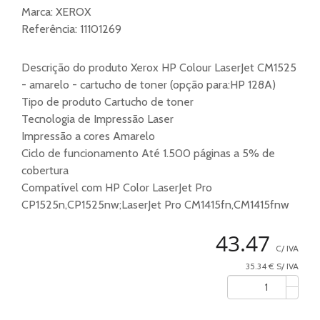
Marca:
XEROX
Referência:
11101269
Descrição do produto Xerox HP Colour LaserJet CM1525
- amarelo - cartucho de toner (opção para:HP 128A)
Tipo de produto Cartucho de toner
Tecnologia de Impressão Laser
Impressão a cores Amarelo
Ciclo de funcionamento Até 1.500 páginas a 5% de
cobertura
Compatível com HP Color LaserJet Pro
CP1525n,CP1525nw;LaserJet Pro CM1415fn,CM1415fnw
43.47
C/ IVA
35.34 € S/ IVA