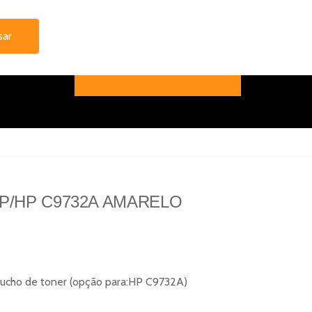
P/HP C9732A AMARELO
rtucho de toner (opção para:HP C9732A)