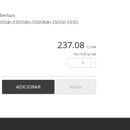
bertura
5500dn,5500dtn,5500hdn,5500n,5550,
237.08
C/ IVA
192.75 € S/ IVA
Voltar