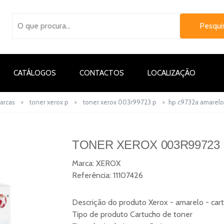
CATÁLOGOS
CONTACTOS
LOCALIZAÇÃO
arcas
>
toner xerox p
>
toner xerox 003r99723 p
>
hp c9732a amarelo
TONER XEROX 003R99723 
Marca:
XEROX
Referência:
11107426
Descrição do produto Xerox - amarelo - ca
Tipo de produto Cartucho de toner