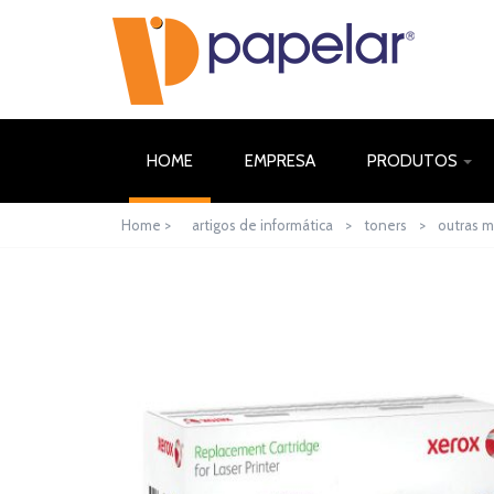
(CURRENT)
HOME
EMPRESA
PRODUTOS
Home >
artigos de informática
>
toners
>
outras m