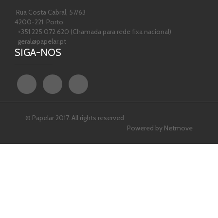
Rua Costa Cabral, 57/63
4200-221, Porto
+351 225 072 620 (Chamada para rede fixa nacional)
geral@papelar.pt
SIGA-NOS
© Papelar 2017. All rights reserved
Powered by
Netmove