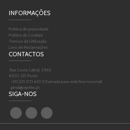
INFORMAÇÕES
Politica de privacidade
Política de Cookies
Termos de Utilização
Livro de Reclamações
CONTACTOS
Rua Costa Cabral, 57/63
4200-221, Porto
+351 225 072 620 (Chamada para rede fixa nacional)
geral@papelar.pt
SIGA-NOS