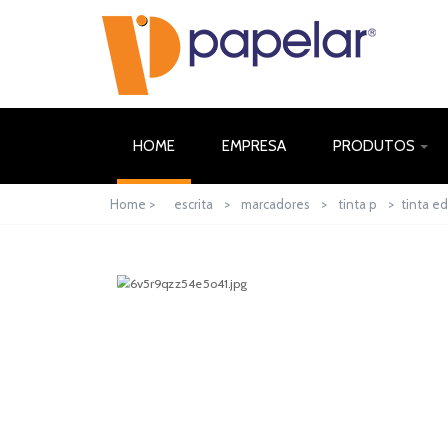
(CURRENT)
HOME
EMPRESA
PRODUTOS
Home >
escrita
>
marcadores
>
tinta p
>
tinta e