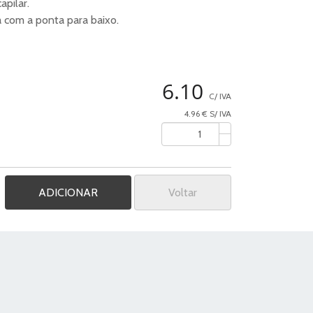
apilar.
 com a ponta para baixo.
6.10
C/ IVA
4.96 € S/ IVA
Voltar