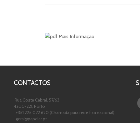
Mais Informação
CONTACTOS
S
Rua Costa Cabral, 57/63
4200-221, Porto
+351 225 072 620 (Chamada para rede fixa nacional)
geral@papelar.pt