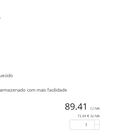
o
quecido
 armazenado com mais facilidade
89.41
C/ IVA
72.69 € S/ IVA