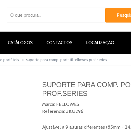
CATÁLOGOS
CONTACTOS
LOCALIZAÇÃO
e portáteis
>
suporte para comp. portatil fellowes prof.series
SUPORTE PARA COMP. PO
PROF.SERIES
Marca:
FELLOWES
Referência:
3103296
Ajustável a 9 alturas diferentes (85mm - 24