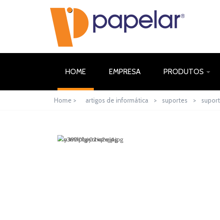
(CURRENT)
HOME
EMPRESA
PRODUTOS
Home >
artigos de informática
>
suportes
>
suport