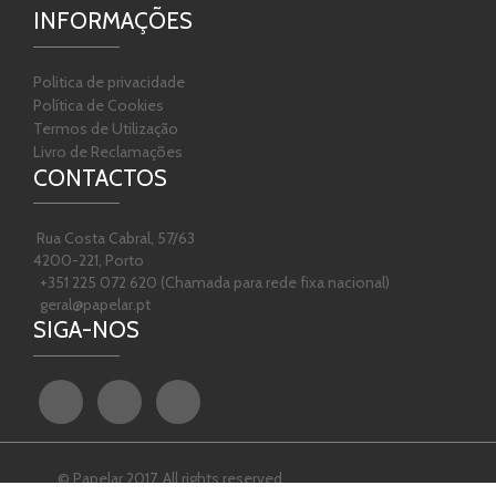
INFORMAÇÕES
Politica de privacidade
Política de Cookies
Termos de Utilização
Livro de Reclamações
CONTACTOS
Rua Costa Cabral, 57/63
4200-221, Porto
+351 225 072 620 (Chamada para rede fixa nacional)
geral@papelar.pt
SIGA-NOS
© Papelar 2017. All rights reserved