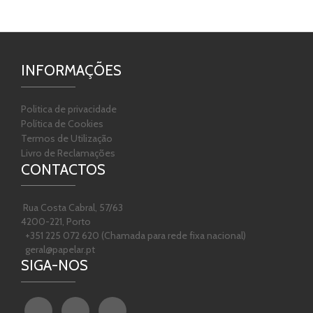
INFORMAÇÕES
Politica de privacidade
Política de Cookies
Termos de Utilização
Livro de Reclamações
CONTACTOS
Rua Costa Cabral, 57/63
4200-221, Porto
+351 225 072 620 (Chamada para rede fixa nacional)
geral@papelar.pt
SIGA-NOS