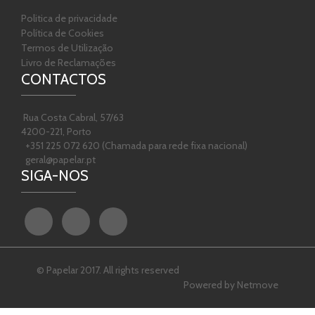
Politica de privacidade
Política de Cookies
Termos de Utilização
Livro de Reclamações
CONTACTOS
Rua Costa Cabral, 57/63
4200-221, Porto
+351 225 072 620 (Chamada para rede fixa nacional)
geral@papelar.pt
SIGA-NOS
© Papelar 2017. All rights reserved
Powered by
Netmove