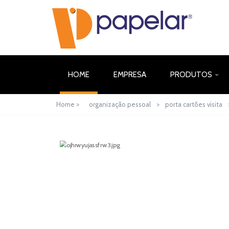
(CURRENT)
HOME
EMPRESA
PRODUTOS
Home >
organização pessoal
>
porta cartões visita