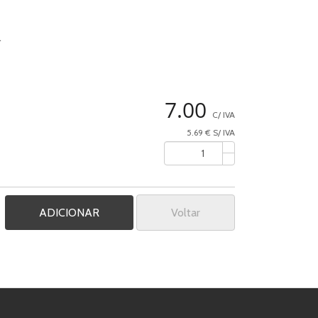
.
7.00
C/ IVA
5.69 € S/ IVA
Voltar