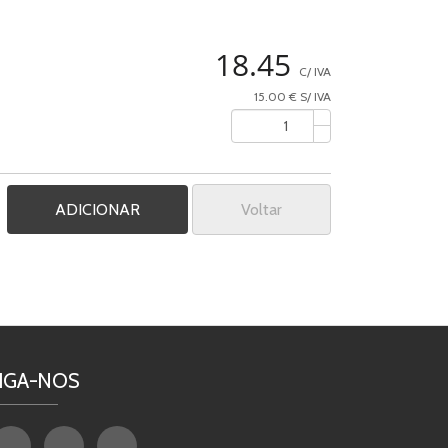
18.45
C/ IVA
15.00 € S/ IVA
Voltar
IGA-NOS