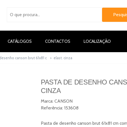
CATÁLOGOS
CONTACTOS
LOCALIZAÇÃO
desenho canson brut 61x81 c
>
elast. cinza
PASTA DE DESENHO CANSO
CINZA
Marca:
CANSON
Referência:
153608
Pasta de desenho canson brut 61x81 cm com e