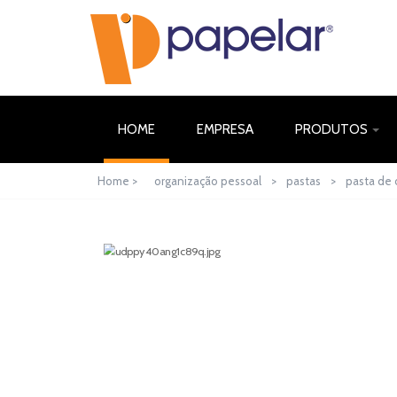
(CURRENT)
HOME
EMPRESA
PRODUTOS
Home >
organização pessoal
>
pastas
>
pasta de 