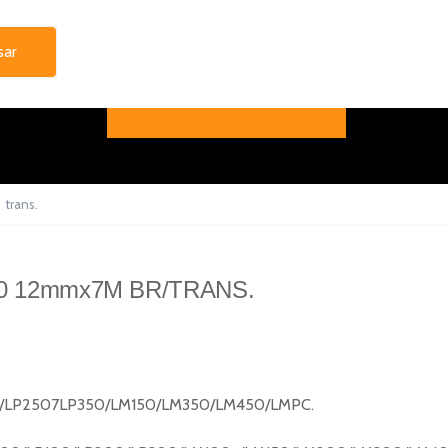
>
trans.
0 12mmx7M BR/TRANS.
P150/LP2507LP350/LM150/LM350/LM450/LMPC.