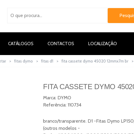
CATÁLOGOS
CONTACTOS
LOCALIZAÇÃO
etar
>
fitas dymo
>
fitas d1
>
fita cassete dymo 45020 12mmx7m br
FITA CASSETE DYMO 4502
Marca:
DYMO
Referência:
110734
branco/transparente. D1 -Fitas Dymo L
(outros modelos -