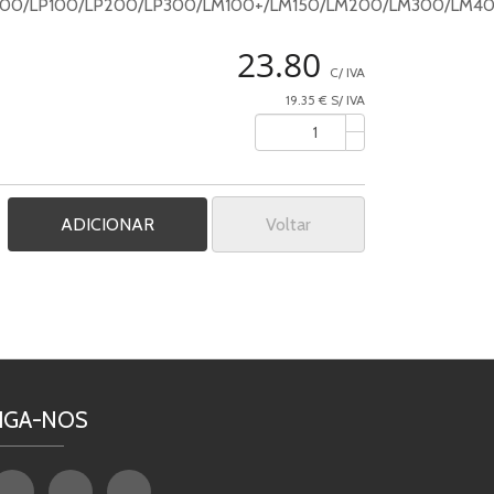
500/LP100/LP200/LP300/LM100+/LM150/LM200/LM300/LM40
23.80
C/ IVA
19.35 € S/ IVA
Voltar
IGA-NOS