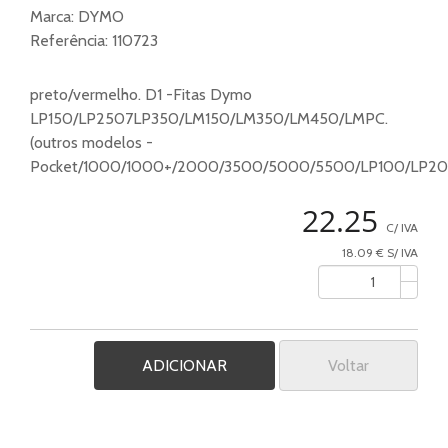
Marca:
DYMO
Referência:
110723
preto/vermelho. D1 -Fitas Dymo
LP150/LP2507LP350/LM150/LM350/LM450/LMPC.
(outros modelos -
Pocket/1000/1000+/2000/3500/5000/5500/LP100/LP2
22.25
C/ IVA
18.09 € S/ IVA
Voltar