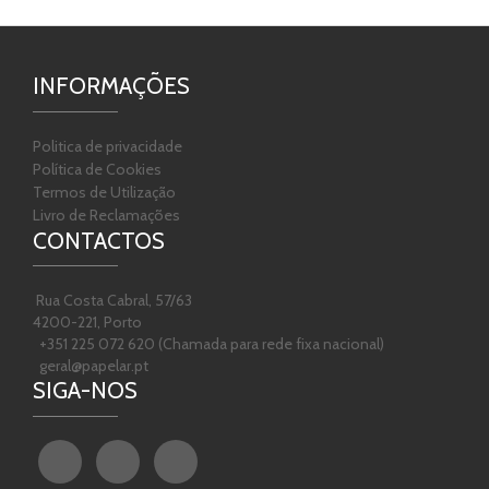
INFORMAÇÕES
Politica de privacidade
Política de Cookies
Termos de Utilização
Livro de Reclamações
CONTACTOS
Rua Costa Cabral, 57/63
4200-221, Porto
+351 225 072 620 (Chamada para rede fixa nacional)
geral@papelar.pt
SIGA-NOS