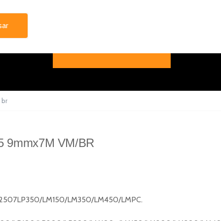
br
5 9mmx7M VM/BR
/LP2507LP350/LM150/LM350/LM450/LMPC.