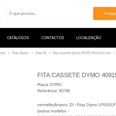
CATÁLOGOS
CONTACTOS
LOCALIZAÇÃO
etar
>
fitas dymo
>
fitas d1
>
fita cassete dymo 40915 9mmx7m vm
>
FITA CASSETE DYMO 4091
Marca:
DYMO
Referência:
110718
vermelho/branco. D1 -Fitas Dymo LP150
(outros modelos -