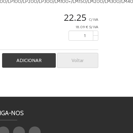
500/LP100/LP200/LP300/LM100+/LM150/LM200/LM300/LM40
22.25
C/ IVA
18.09 € S/ IVA
Voltar
IGA-NOS