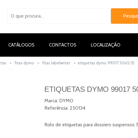
CATÁLOGOS
CONTACTOS
LOCALIZAÇÃO
etar
>
fitas dymo
>
fitas labelwriter
>
etiquetas dymo 99017 50x12 (1)
ETIQUETAS DYMO 99017 50
Marca:
DYMO
Referência:
250134
Rolo de etiquetas para dossiers suspensos 