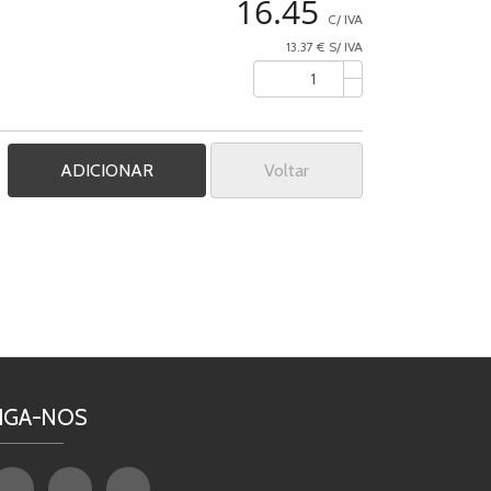
16.45
C/ IVA
13.37 € S/ IVA
Voltar
IGA-NOS