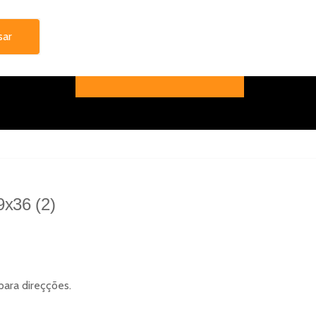
x36 (2)
para direçções.