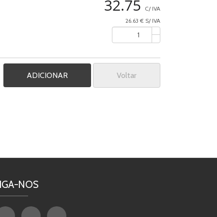
32.75
C/ IVA
26.63 € S/ IVA
Voltar
IGA-NOS