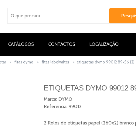
CATÁLOGOS
CONTACTOS
LOCALIZAÇÃO
etar
>
fitas dymo
>
fitas labelwriter
>
etiquetas dymo 99012 89x36 (2)
ETIQUETAS DYMO 99012 89
Marca:
DYMO
Referência:
99012
2 Rolos de etiquetas papel (260x2) branco 