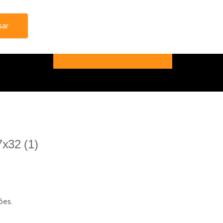
x32 (1)
ões.