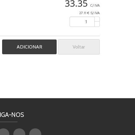
33.35
C/ IVA
27.11 € S/ IVA
Voltar
IGA-NOS