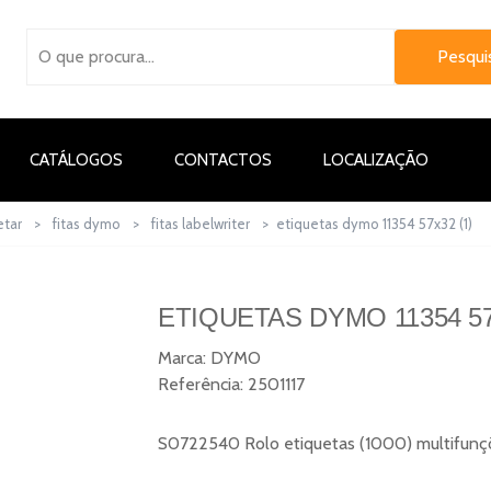
CATÁLOGOS
CONTACTOS
LOCALIZAÇÃO
etar
>
fitas dymo
>
fitas labelwriter
>
etiquetas dymo 11354 57x32 (1)
ETIQUETAS DYMO 11354 57
Marca:
DYMO
Referência:
2501117
S0722540 Rolo etiquetas (1000) multifunç