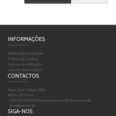
INFORMAÇÕES
Politica de privacidade
Política de Cookies
Termos de Utilização
Livro de Reclamações
CONTACTOS
Rua Costa Cabral, 57/63
4200-221, Porto
+351 225 072 620 (Chamada para rede fixa nacional)
geral@papelar.pt
SIGA-NOS