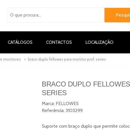
CATÁLOGOS
CONTACTOS
LOCALIZAÇÃO
te monitores
>
braco duplo fellowes para monitor prof. series
BRACO DUPLO FELLOWES
SERIES
Marca:
FELLOWES
Referência:
3103299
Suporte com braço duplo que permite coloc