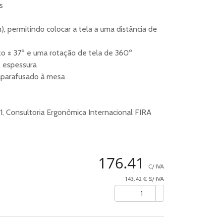
s
, permitindo colocar a tela a uma distância de
ixo ± 37º e uma rotação de tela de 360º
e espessura
 aparafusado à mesa
, Consultoria Ergonômica Internacional FIRA
176.41
C/ IVA
143.42 € S/ IVA