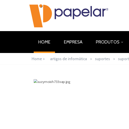
(CURRENT)
HOME
EMPRESA
PRODUTOS
Home >
artigos de informática
>
suportes
>
supor