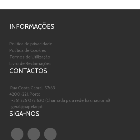
INFORMAÇÕES
Politica de privacidade
Política de Cookies
Termos de Utilização
Livro de Reclamações
CONTACTOS
Rua Costa Cabral, 57/63
4200-221, Porto
+351 225 072 620 (Chamada para rede fixa nacional)
geral@papelar.pt
SIGA-NOS