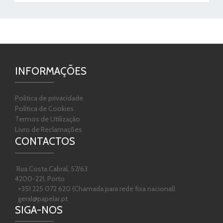
INFORMAÇÕES
Politica de privacidade
Política de Cookies
Termos de Utilização
Livro de Reclamações
CONTACTOS
Rua Costa Cabral, 57/63
4200-221, Porto
+351 225 072 620 (Chamada para rede fixa nacional)
geral@papelar.pt
SIGA-NOS