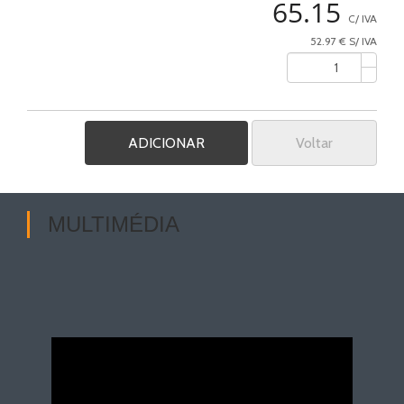
65.15
C/ IVA
52.97 € S/ IVA
Voltar
MULTIMÉDIA